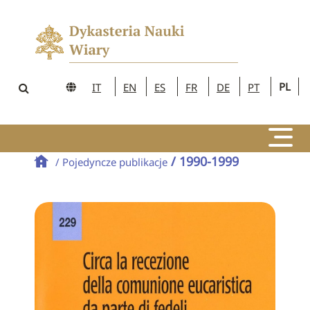
PL
IT
EN
ES
FR
DE
PT
/ 1990-1999
/ Pojedyncze publikacje