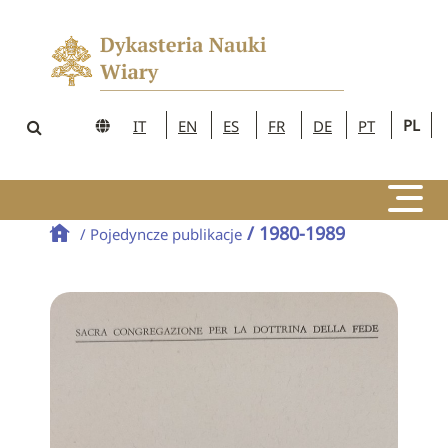
PL
IT
EN
ES
FR
DE
PT
/ 1980-1989
/ Pojedyncze publikacje