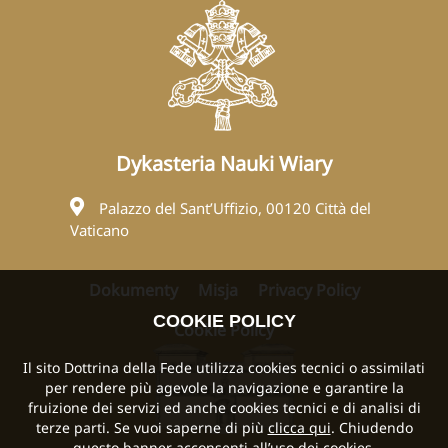
Dykasteria Nauki Wiary
Palazzo del Sant’Uffizio, 00120 Città del
Vaticano
Dokumenty
Misja
Privacy Policy
COOKIE POLICY
Cookie Policy
Il sito Dottrina della Fede utilizza cookies tecnici o assimilati
per rendere più agevole la navigazione e garantire la
fruizione dei servizi ed anche cookies tecnici e di analisi di
terze parti. Se vuoi saperne di più
clicca qui
. Chiudendo
questo banner acconsenti all’uso dei cookies.