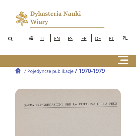
PL
IT
EN
ES
FR
DE
PT
/ 1970-1979
/ Pojedyncze publikacje