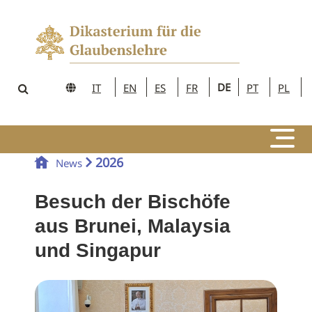
DE
IT
EN
ES
FR
PT
PL
2026
News
Besuch der Bischöfe
aus Brunei, Malaysia
und Singapur