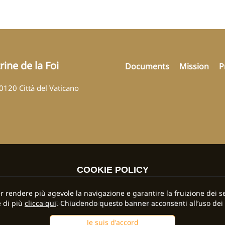
ine de la Foi
Documents
Mission
P
00120 Città del Vaticano
COOKIE POLICY
per rendere più agevole la navigazione e garantire la fruizione dei se
 di più
clicca qui
. Chiudendo questo banner acconsenti all’uso dei 
©2024 2026 Dicastère pour la Doctrine de la Foi
Je suis d'accord