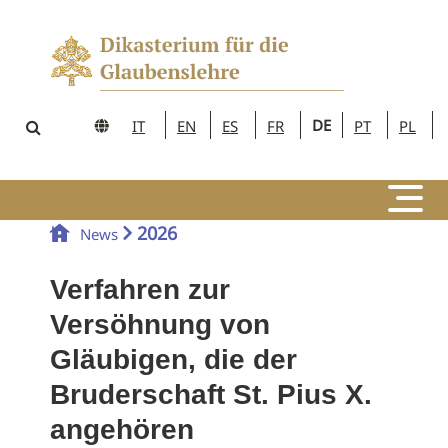
DE
IT
EN
ES
FR
PT
PL
2026
News
Verfahren zur
Versöhnung von
Gläubigen, die der
Bruderschaft St. Pius X.
angehören