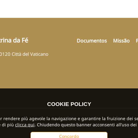
rina da Fé
Documentos
Missão
00120 Città del Vaticano
COOKIE POLICY
per rendere più agevole la navigazione e garantire la fruizione dei se
 di più
clicca qui
. Chiudendo questo banner acconsenti all’uso dei 
©2024 2026 Dicastério para a Doutrina da Fé
Concordo