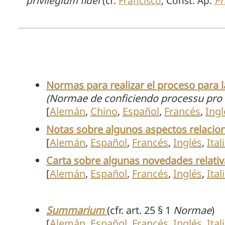
privilegium fidei
(cf.
Francisco
, Const. Ap.
Pr
Normas para realizar el proceso para la
(Normae de conficiendo processu pro s
[
Alemán
,
Chino
,
Español
,
Francés
,
Ingl
Notas sobre algunos aspectos relacion
[
Alemán
,
Español
,
Francés
,
Inglés
,
Ital
Carta sobre algunas novedades relati
[
Alemán
,
Español
,
Francés
,
Inglés
,
Ital
Summarium
(cfr. art. 25 § 1
Normae
)
[
Alemán
,
Español
,
Francés
,
Inglés
,
Ital