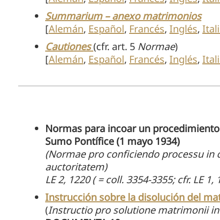
Summarium – anexo matrimonios
[
Alemán
,
Español
,
Francés
,
Inglés
,
Ital
Cautiones
(cfr. art. 5
Normae
)
[
Alemán
,
Español
,
Francés
,
Inglés
,
Ital
Normas para incoar un procedimiento e
Sumo Pontífice (1 mayo 1934)
(Normae pro conficiendo processu in c
auctoritatem)
LE 2, 1220 ( = coll. 3354-3355; cfr. LE 1,
Instrucción sobre la disolución del ma
(
Instructio pro solutione matrimonii in