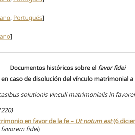
iano
,
Portugués
]
iano
]
Documentos históricos sobre el
favor fidei
n caso de disolución del vínculo matrimonial a f
asibus solutionis vinculi matrimonialis in favo
 1220)
trimonio en favor de la fe –
Ut notum est
(6 dici
 favorem fidei
)