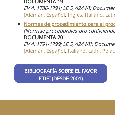
DOCUMENTA 19
EV 4, 1786-1791; LE 5, 4244/I; Documen
[
Alemán
,
Español
,
Inglés
,
Italiano
,
Latí
Normas de procedimiento para el proce
(Normae procedurales
pro conficiendo
DOCUMENTA 20
EV 4, 1791-1799; LE 5, 4244/II; Docume
[
Alemán
,
Español
,
Italiano
,
Latín
,
Pola
BIBLIOGRAFÍA SOBRE EL FAVOR
FIDEI (DESDE 2001)