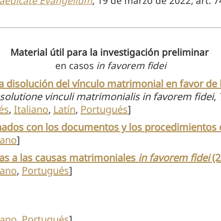
aedicate Evangelium
, 19 de marzo de 2022, art. 7
Material útil para la investigación preliminar
en casos
in favorem fidei
 disolución del vínculo matrimonial en favor de la
olutione vinculi matrimonialis in favorem fidei
,
T
és
,
Italiano
,
Latín
,
Portugués
]
ados con los documentos y los procedimientos en
iano
]
vas a las causas matrimoniales
in favorem fidei
(
iano
,
Portugués
]
iano
,
Portugués
]