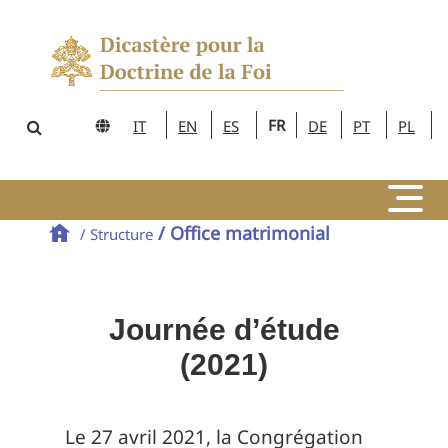
FR
IT
EN
ES
DE
PT
PL
/ Office matrimonial
/ Structure
Journée d’étude
(2021)
Le 27 avril 2021, la Congrégation