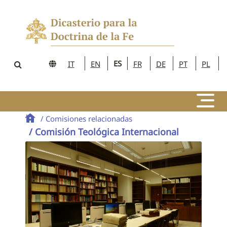
ES
IT
EN
FR
DE
PT
PL
/ Comisiones relacionadas
/ Comisión Teológica Internacional