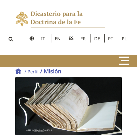
ES
IT
EN
FR
DE
PT
PL
/ Misión
/ Perfil