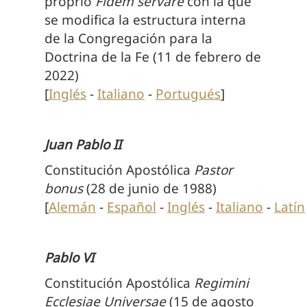
proprio
Fidem servare
con la que
se modifica la estructura interna
de la Congregación para la
Doctrina de la Fe (11 de febrero de
2022)
[
Inglés
-
Italiano
-
Portugués
]
Juan Pablo II
Constitución Apostólica
Pastor
bonus
(28 de junio de 1988)
[
Alemán
-
Español
-
Inglés
-
Italiano
-
Latín
Pablo VI
Constitución Apostólica
Regimini
Ecclesiae Universae
(15 de agosto