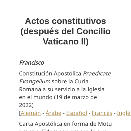
Actos constitutivos
(después del Concilio
Vaticano II)
Francisco
Constitución Apostólica
Praedicate
Evangelium
sobre la Curia
Romana a su servicio a la Iglesia
en el mundo (19 de marzo de
2022)
[
Alemán
-
Árabe
-
Español
-
Francés
-
Inglé
Carta Apostólica en forma de Motu