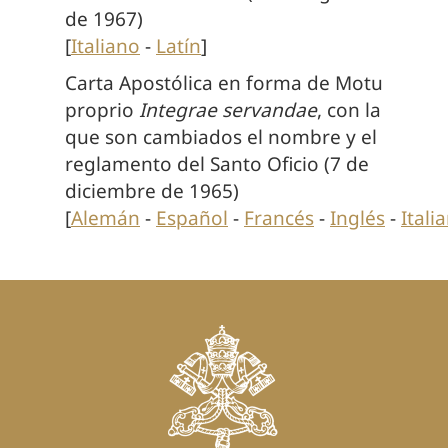
de 1967)
[
Italiano
-
Latín
]
Carta Apostólica en forma de Motu
proprio
Integrae servandae
, con la
que son cambiados el nombre y el
reglamento del Santo Oficio (7 de
diciembre de 1965)
[
Alemán
-
Español
-
Francés
-
Inglés
-
Itali