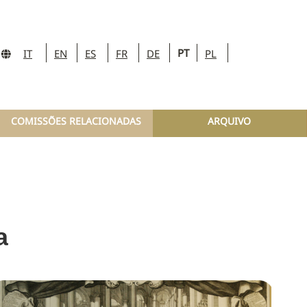
PT
IT
EN
ES
FR
DE
PL
COMISSÕES RELACIONADAS
ARQUIVO
a