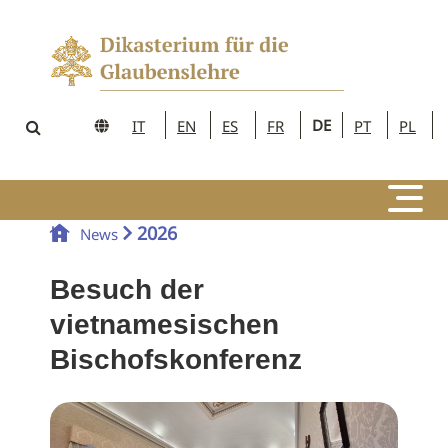
DE
IT
EN
ES
FR
PT
PL
2026
News
Besuch der
vietnamesischen
Bischofskonferenz