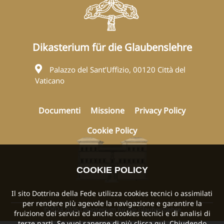
Dikasterium für die Glaubenslehre
Palazzo del Sant’Uffizio, 00120 Città del
Vaticano
Documenti
Missione
Privacy Policy
Cookie Policy
COOKIE POLICY
Il sito Dottrina della Fede utilizza cookies tecnici o assimilati
per rendere più agevole la navigazione e garantire la
©2024 2026 Dikasterium für die Glaubenslehre
fruizione dei servizi ed anche cookies tecnici e di analisi di
terze parti. Se vuoi saperne di più
clicca qui
. Chiudendo