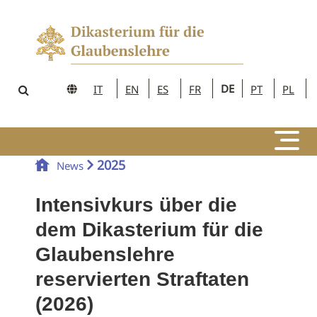
DE
IT
EN
ES
FR
PT
PL
2025
News
Intensivkurs über die
dem Dikasterium für die
Glaubenslehre
reservierten Straftaten
(2026)