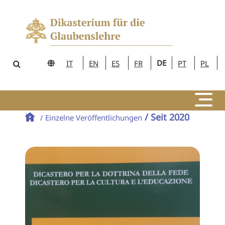
DE
IT
EN
ES
FR
PT
PL
/ Seit 2020
/ Einzelne Veröffentlichungen