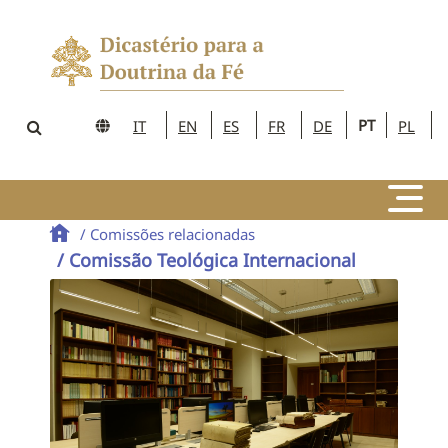
PT
IT
EN
ES
FR
DE
PL
/ Comissões relacionadas
/ Comissão Teológica Internacional