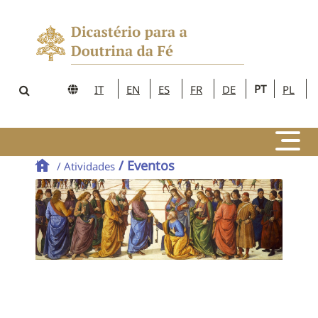
PT
IT
EN
ES
FR
DE
PL
/ Eventos
/ Atividades