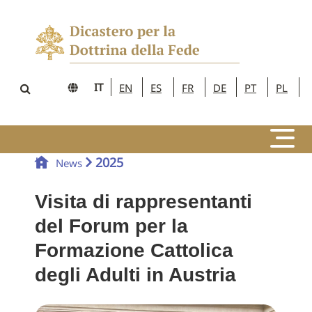
IT
EN
ES
FR
DE
PT
PL
2025
News
Visita di rappresentanti
del Forum per la
Formazione Cattolica
degli Adulti in Austria