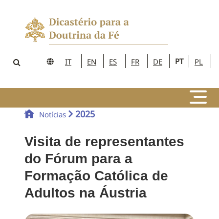
PT
IT
EN
ES
FR
DE
PL
2025
Notícias
Visita de representantes
do Fórum para a
Formação Católica de
Adultos na Áustria