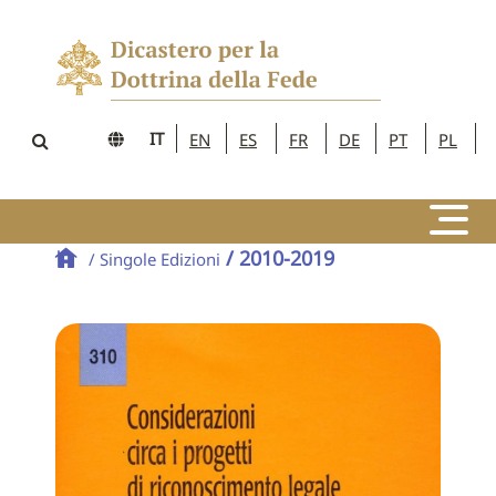
IT
EN
ES
FR
DE
PT
PL
/ 2010-2019
/ Singole Edizioni