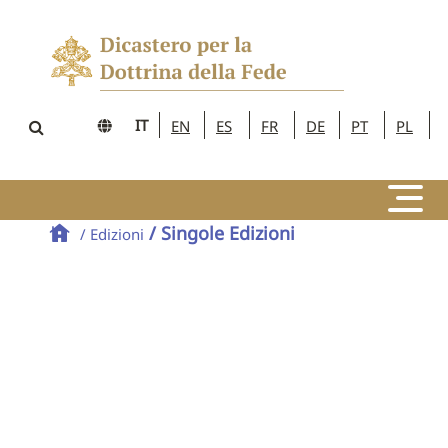
IT
EN
ES
FR
DE
PT
PL
/ Singole Edizioni
/ Edizioni