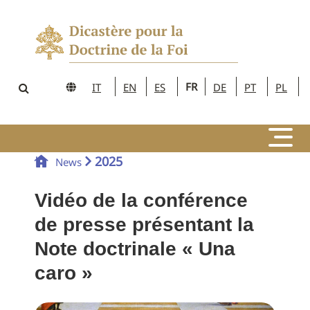
FR
IT
EN
ES
DE
PT
PL
2025
News
Vidéo de la conférence
de presse présentant la
Note doctrinale « Una
caro »