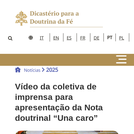
PT
IT
EN
ES
FR
DE
PL
2025
Notícias
Vídeo da coletiva de
imprensa para
apresentação da Nota
doutrinal “Una caro”