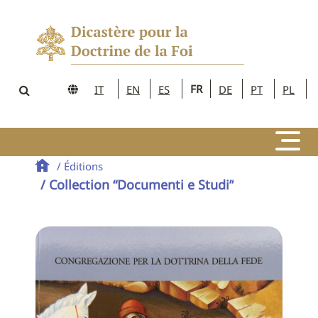
FR
IT
EN
ES
DE
PT
PL
/ Éditions
/ Collection “Documenti e Studi”