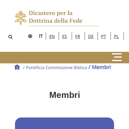
IT
EN
ES
FR
DE
PT
PL
/ Membri
/ Pontificia Commissione Biblica
Membri