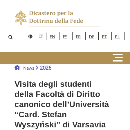
IT
EN
ES
FR
DE
PT
PL
2026
News
Visita degli studenti
della Facoltà di Diritto
canonico dell’Università
“Card. Stefan
Wyszyński” di Varsavia