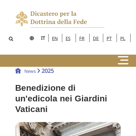
IT
EN
ES
FR
DE
PT
PL
2025
News
Benedizione di
un'edicola nei Giardini
Vaticani