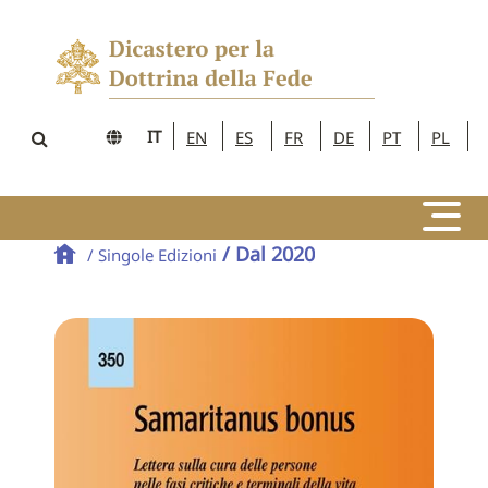
IT
EN
ES
FR
DE
PT
PL
/ Dal 2020
/ Singole Edizioni