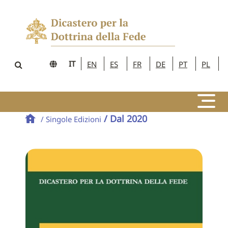
IT
EN
ES
FR
DE
PT
PL
/ Dal 2020
/ Singole Edizioni