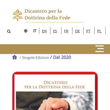
IT
EN
ES
FR
DE
PT
PL
/ Dal 2020
/ Singole Edizioni