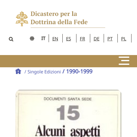
IT
EN
ES
FR
DE
PT
PL
/ 1990-1999
/ Singole Edizioni