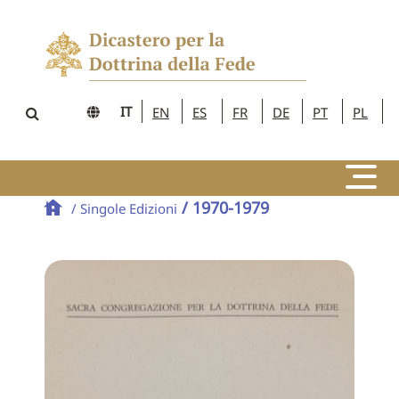
IT
EN
ES
FR
DE
PT
PL
/ 1970-1979
/ Singole Edizioni