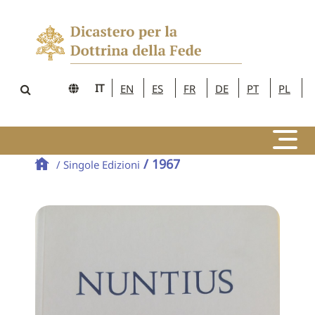
IT
EN
ES
FR
DE
PT
PL
/ 1967
/ Singole Edizioni