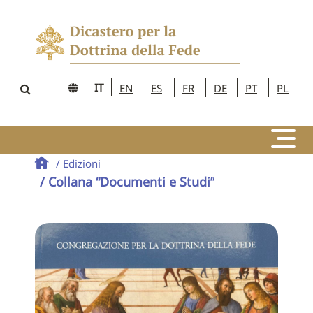
IT
EN
ES
FR
DE
PT
PL
/ Edizioni
/ Collana “Documenti e Studi”