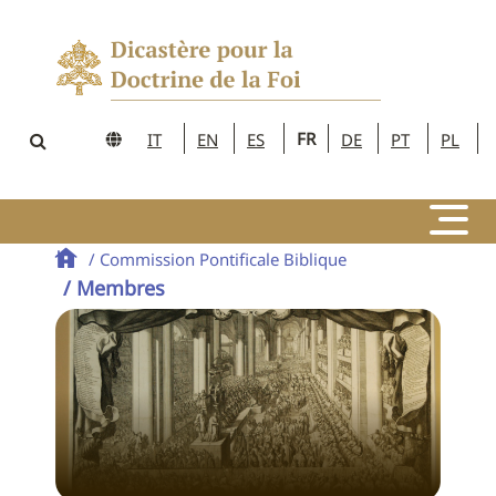
FR
IT
EN
ES
DE
PT
PL
/ Commission Pontificale Biblique
/ Membres