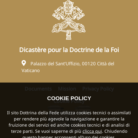
Dicastère pour la Doctrine de la Foi
Palazzo del Sant’Uffizio, 00120 Città del
Vaticano
Documents
Mission
Privacy Policy
COOKIE POLICY
Cookie Policy
Il sito Dottrina della Fede utilizza cookies tecnici o assimilati
per rendere più agevole la navigazione e garantire la
fruizione dei servizi ed anche cookies tecnici e di analisi di
terze parti. Se vuoi saperne di più
clicca qui
. Chiudendo
questo banner acconsenti all’uso dei cookies.