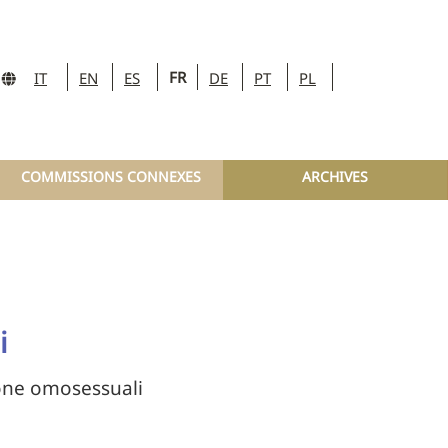
FR
IT
EN
ES
DE
PT
PL
COMMISSIONS CONNEXES
ARCHIVES
i
rsone omosessuali