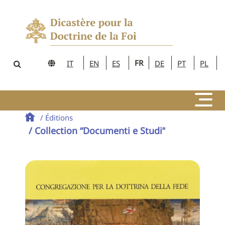
FR
IT
EN
ES
DE
PT
PL
/ Éditions
/ Collection “Documenti e Studi”