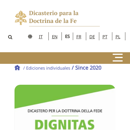
ES
IT
EN
FR
DE
PT
PL
/ Since 2020
/ Ediciones individuales