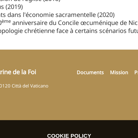
us (2019)
ents dans l'économie sacramentelle (2020)
ème
0
anniversaire du Concile œcuménique de Nicé
pologie chrétienne face à certains scénarios fut
ine de la Foi
Documents
Mission
P
00120 Città del Vaticano
COOKIE POLICY