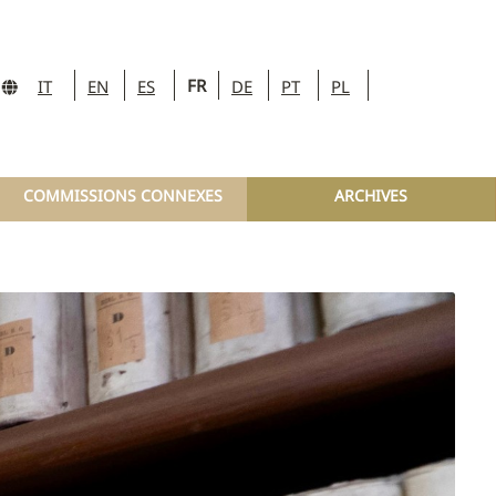
FR
IT
EN
ES
DE
PT
PL
COMMISSIONS CONNEXES
ARCHIVES