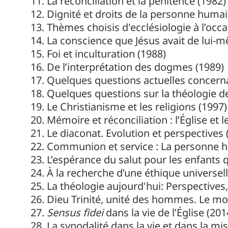
La réconciliation et la pénitence (1982)
Dignité et droits de la personne humai
Thèmes choisis d'ecclésiologie à l’occa
La conscience que Jésus avait de lui-
Foi et inculturation (1988)
De l’interprétation des dogmes (1989)
Quelques questions actuelles concerna
Quelques questions sur la théologie d
Le Christianisme et les religions (1997)
Mémoire et réconciliation : l’Église et 
Le diaconat. Evolution et perspectives 
Communion et service : La personne h
L’espérance du salut pour les enfants
À la recherche d’une éthique universell
La théologie aujourd'hui: Perspectives, 
Dieu Trinité, unité des hommes. Le mo
Sensus fidei
dans la vie de l’Église (201
La synodalité dans la vie et dans la mis