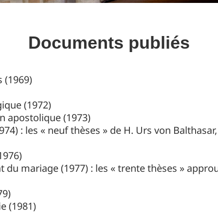
Documents publiés
s (1969)
ogique (1972)
ion apostolique (1973)
74) : les « neuf thèses » de H. Urs von Balthasar
1976)
t du mariage (1977) : les « trente thèses » appr
79)
ie (1981)