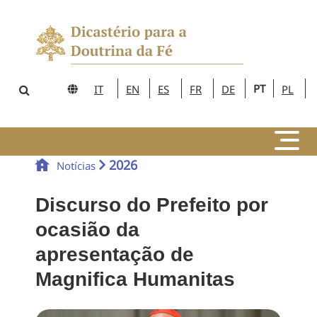
PT
IT
EN
ES
FR
DE
PL
2026
Notícias
Discurso do Prefeito por
ocasião da
apresentação de
Magnifica Humanitas