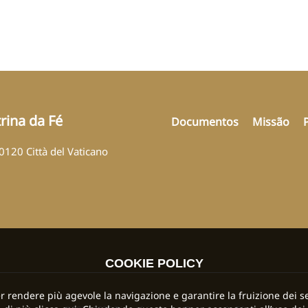
rina da Fé
Documentos
Missão
00120 Città del Vaticano
COOKIE POLICY
per rendere più agevole la navigazione e garantire la fruizione dei se