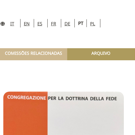
PT
IT
EN
ES
FR
DE
PL
COMISSÕES RELACIONADAS
ARQUIVO