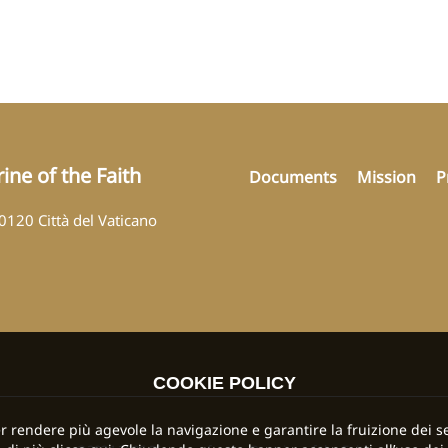
ine of the Faith
Documents
Mission
P
00120 Città del Vaticano
COOKIE POLICY
per rendere più agevole la navigazione e garantire la fruizione dei se