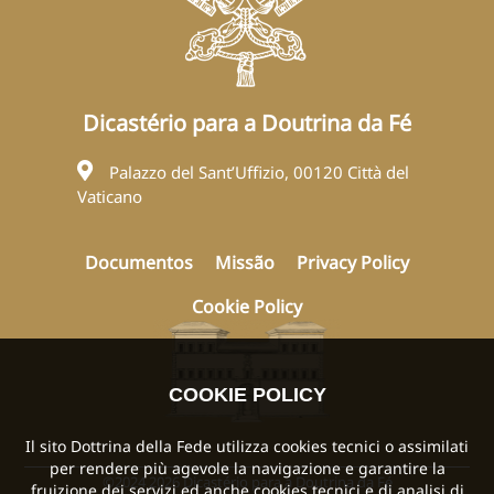
Dicastério para a Doutrina da Fé
Palazzo del Sant’Uffizio, 00120 Città del
Vaticano
Documentos
Missão
Privacy Policy
Cookie Policy
COOKIE POLICY
Il sito Dottrina della Fede utilizza cookies tecnici o assimilati
per rendere più agevole la navigazione e garantire la
©2024 2026 Dicastério para a Doutrina da Fé
fruizione dei servizi ed anche cookies tecnici e di analisi di