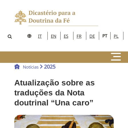
PT
IT
EN
ES
FR
DE
PL
2025
Notícias
Atualização sobre as
traduções da Nota
doutrinal “Una caro”