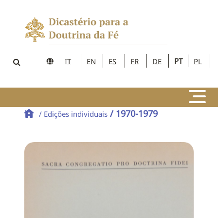
PT
IT
EN
ES
FR
DE
PL
/ 1970-1979
/ Edições individuais