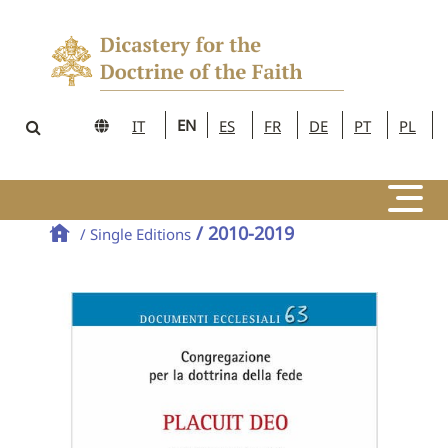
EN
IT
ES
FR
DE
PT
PL
/ 2010-2019
/ Single Editions