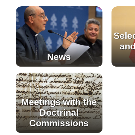
Sele
and
News
Meetings with the
Doctrinal
Commissions