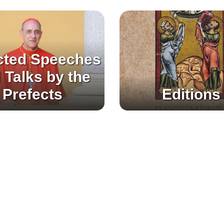
cted Speeches
 Talks by the
Prefects
Editions