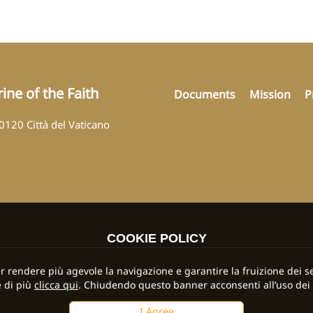
ine of the Faith
Documents
Mission
P
00120 Città del Vaticano
COOKIE POLICY
per rendere più agevole la navigazione e garantire la fruizione dei se
 di più
clicca qui
. Chiudendo questo banner acconsenti all’uso dei 
©2024 2026 Dicastery for the Doctrine of the Faith
I Agree