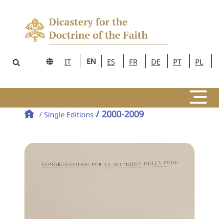
EN
IT
ES
FR
DE
PT
PL
/ 2000-2009
/ Single Editions