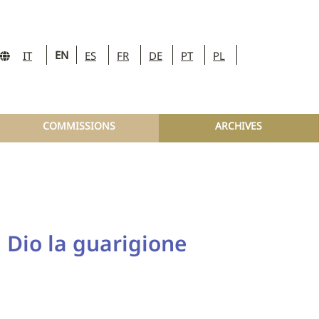
EN
IT
ES
FR
DE
PT
PL
COMMISSIONS
ARCHIVES
a Dio la guarigione