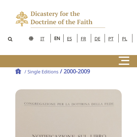
EN
IT
ES
FR
DE
PT
PL
/ 2000-2009
/ Single Editions