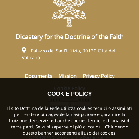
Dicastery for the Doctrine of the Faith
Palazzo del Sant’Uffizio, 00120 Città del
Vaticano
Documents
Mission
Privacy Policy
Cookie Policy
COOKIE POLICY
Il sito Dottrina della Fede utilizza cookies tecnici o assimilati
per rendere più agevole la navigazione e garantire la
fruizione dei servizi ed anche cookies tecnici e di analisi di
terze parti. Se vuoi saperne di più
clicca qui
. Chiudendo
questo banner acconsenti all’uso dei cookies.
©2024 2026 Dicastery for the Doctrine of the