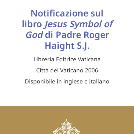
Notificazione sul
libro
Jesus Symbol of
God
di Padre Roger
Haight S.J.
Libreria Editrice Vaticana
Città del Vaticano 2006
Disponibile in inglese e italiano