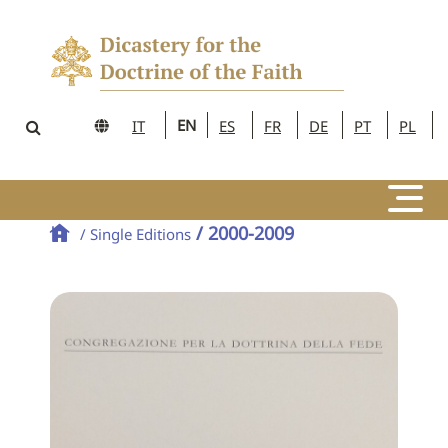
EN
IT
ES
FR
DE
PT
PL
/ 2000-2009
/ Single Editions